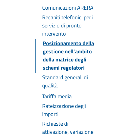
Comunicazioni ARERA
Recapiti telefonici per il
servizio di pronto
intervento
Posizionamento della
gestione nell’ambito
della matrice degli
schemi regolatori
Standard generali di
qualità
Tariffa media
Rateizzazione degli
importi
Richieste di
attivazione, variazione