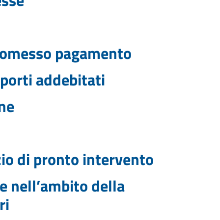
od omesso pagamento
mporti addebitati
ine
izio di pronto intervento
 nell’ambito della
ri