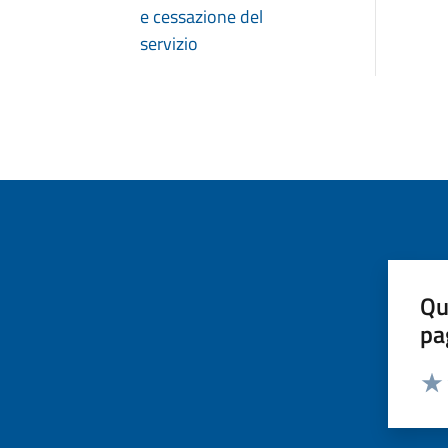
e cessazione del
servizio
Qu
pa
Valut
Valu