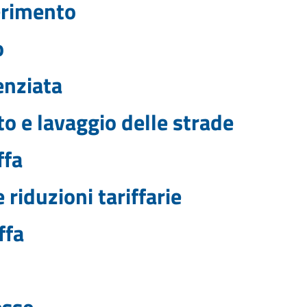
ferimento
o
enziata
o e lavaggio delle strade
ffa
 riduzioni tariffarie
ffa
esse