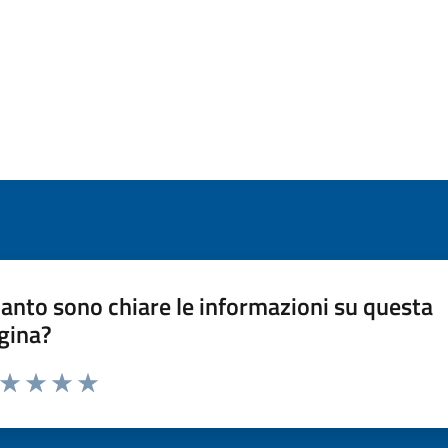
anto sono chiare le informazioni su questa
gina?
a da 1 a 5 stelle la pagina
ta 1 stelle su 5
Valuta 2 stelle su 5
Valuta 3 stelle su 5
Valuta 4 stelle su 5
Valuta 5 stelle su 5