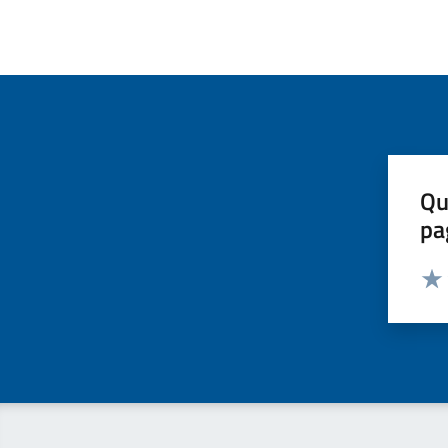
Qu
pa
Valut
Valu