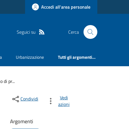
Accedi all'area personale
Seguici su
Cerca
va
Urbanizzazione
Tutti gli argomenti...
 di pr...
Vedi
Condividi
azioni
Argomenti