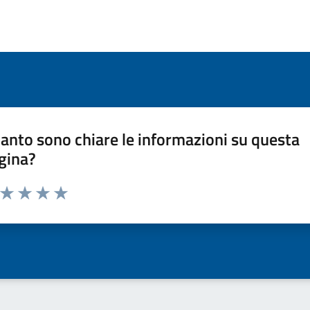
anto sono chiare le informazioni su questa
gina?
a da 1 a 5 stelle la pagina
ta 1 stelle su 5
Valuta 2 stelle su 5
Valuta 3 stelle su 5
Valuta 4 stelle su 5
Valuta 5 stelle su 5