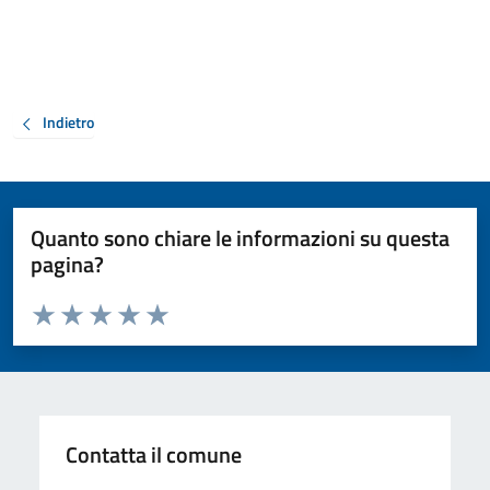
Indietro
Quanto sono chiare le informazioni su questa
pagina?
Valuta da 1 a 5 stelle la pagina
Valuta 1 stelle su 5
Valuta 2 stelle su 5
Valuta 3 stelle su 5
Valuta 4 stelle su 5
Valuta 5 stelle su 5
Contatta il comune