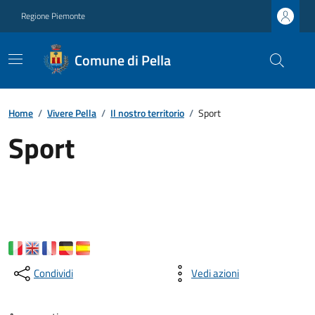
Regione Piemonte
Comune di Pella
Home
/
Vivere Pella
/
Il nostro territorio
/
Sport
Sport
Condividi
Vedi azioni