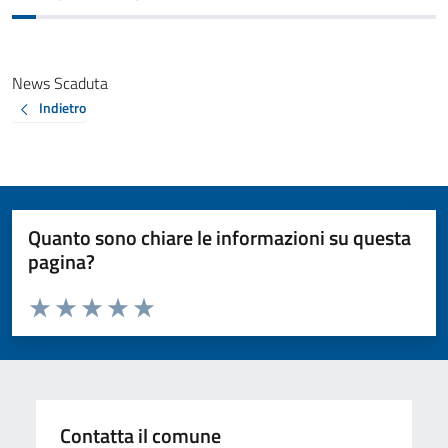
News Scaduta
Indietro
Quanto sono chiare le informazioni su questa
pagina?
Valuta da 1 a 5 stelle la pagina
Valuta 1 stelle su 5
Valuta 2 stelle su 5
Valuta 3 stelle su 5
Valuta 4 stelle su 5
Valuta 5 stelle su 5
Contatta il comune