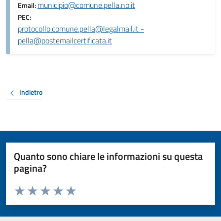
municipio@comune.pella.no.it
Email:
PEC:
protocollo.comune.pella@legalmail.it -
pella@postemailcertificata.it
Indietro
Quanto sono chiare le informazioni su questa
pagina?
Valuta da 1 a 5 stelle la pagina
Valuta 1 stelle su 5
Valuta 2 stelle su 5
Valuta 3 stelle su 5
Valuta 4 stelle su 5
Valuta 5 stelle su 5